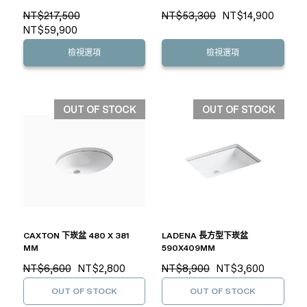
NT$217,500
NT$53,300
NT$14,900
NT$59,900
檢視選項
檢視選項
OUT OF STOCK
OUT OF STOCK
CAXTON 下崁盆 480 X 381
LADENA 長方型下崁盆
MM
590X409MM
NT$6,600
NT$2,800
NT$8,900
NT$3,600
OUT OF STOCK
OUT OF STOCK