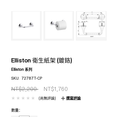
Elliston 衛生紙架 (鍍鉻)
Elliston 系列
SKU:
72787T-CP
NT$2,200
NT$1,760
(尚無評論)
撰寫評論
數量：
目前
庫