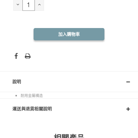
存：
減
增
少
加
數
數
量：
量：
說明
耐用金屬構造
運送與退貨相關說明
相關產品