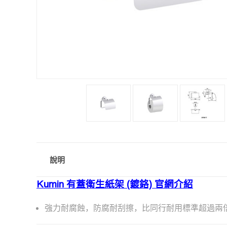
說明
Kumin 有蓋衛生紙架 (鍍鉻) 官網介紹
強力耐腐蝕，防腐耐刮擦，比同行耐用標準超過兩