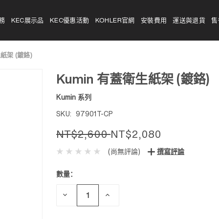
務
KEC展示品
KEC優惠活動
KOHLER官網
安裝費用
運送與退貨
售
生紙架 (鍍鉻)
Kumin 有蓋衛生紙架 (鍍鉻)
Kumin 系列
SKU:
97901T-CP
NT$2,600
NT$2,080
(尚無評論)
撰寫評論
數量：
目前
庫
存：
減
增
少
加
數
數
量：
量：