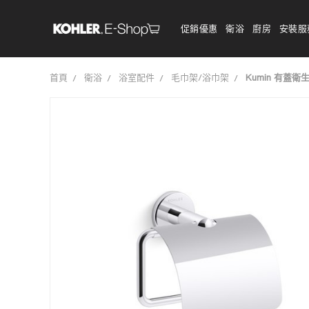
促銷優惠
衛浴
廚房
安裝服
首頁
衛浴
浴室配件
毛巾架/浴巾架
Kumin 有蓋衛