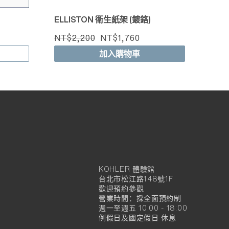
ELLISTON 衛生紙架 (鍍鉻)
NT$2,200
NT$1,760
加入購物車
KOHLER 體驗館
KOHLER
台北市松江路148號1F
官
歡迎預約參觀
營業時間：採全面預約制
方
週一至週五 10:00 - 18:00
例假日及國定假日 休息
旗