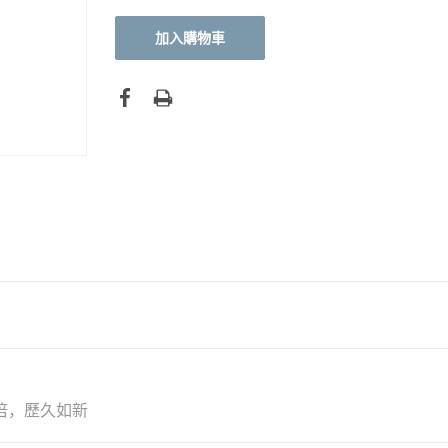
倍，歷久如新