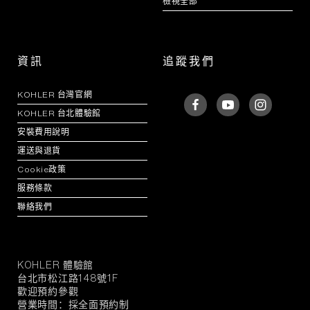
檢視全部
資訊
追蹤我們
KOHLER 台灣官網
KOHLER 台北體驗館
安裝費用說明
運送與退貨
Cookie政策
服務條款
聯絡我們
KOHLER 體驗館
KOHLER
台北市松江路148號1F
官
歡迎預約參觀
方
營業時間：採全面預約制