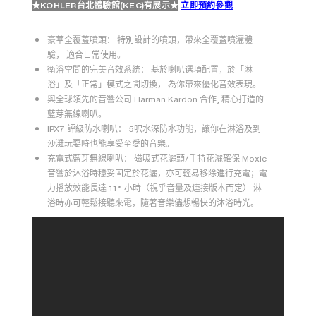
★KOHLER台北體驗館(KEC)有展示★
立即預約參觀
豪華全覆蓋噴頭： 特別設計的噴頭，帶來全覆蓋噴灑體
驗， 適合日常使用。
衛浴空間的完美音效系統： 基於喇叭選項配置，於「淋
浴」及「正常」模式之間切換， 為你帶來優化音效表現。
與全球領先的音響公司 Harman Kardon 合作, 精心打造的
藍芽無線喇叭。
IPX7 評級防水喇叭： 5呎水深防水功能，讓你在淋浴及到
沙灘玩耍時也能享受至愛的音樂。
充電式藍芽無線喇叭： 磁吸式花灑頭/手持花灑確保 Moxie
音響於沐浴時穩妥固定於花灑，亦可輕易移除進行充電；電
力播放效能長達 11* 小時（視乎音量及連接版本而定） 淋
浴時亦可輕鬆接聽來電，隨著音樂儘想暢快的沐浴時光。