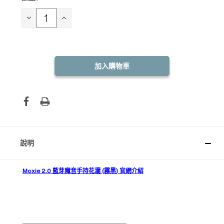
庫
存：
減
增
少
加
數
數
量：
量：
說明
Moxie 2.0 藍芽魔音手持花灑 (
霧黑
) 官網介紹