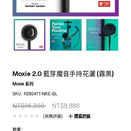
Moxie 2.0 藍芽魔音手持花灑 (霧黑)
Moxie 系列
SKU:
R28241T-NKE-BL
NT$36,300
NT$8,888
(尚無評論)
撰寫評論
數量：
目前