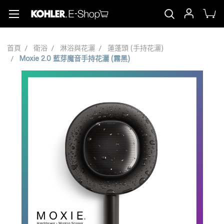
首頁
衛浴
淋浴與花灑
蓮蓬頭 (手持花灑)
Moxie 2.0 藍芽魔音手持花灑 (霧黑)