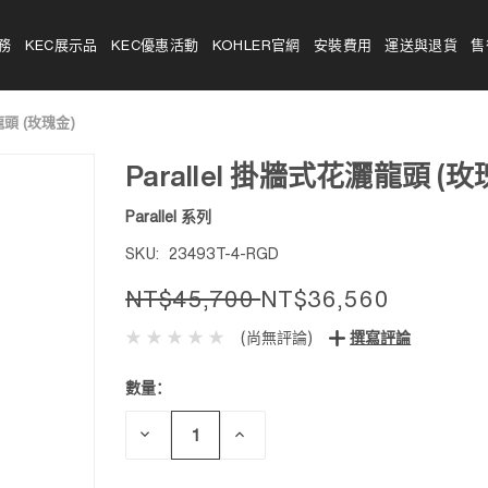
務
KEC展示品
KEC優惠活動
KOHLER官網
安裝費用
運送與退貨
售
龍頭 (玫瑰金)
Parallel 掛牆式花灑龍頭 (玫
Parallel 系列
SKU:
23493T-4-RGD
NT$45,700
NT$36,560
(尚無評論)
撰寫評論
數量：
目前
庫
存：
減
增
少
加
數
數
量：
量：