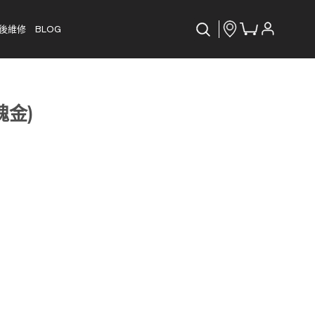
後維修
BLOG
瑰金)