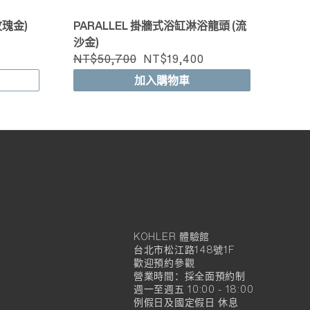
玫瑰金)
PARALLEL 掛牆式浴缸淋浴龍頭 (流
沙金)
NT$50,700
NT$19,400
加入購物車
KOHLER 體驗館
KOHLER
台北市松江路148號1F
官
歡迎預約參觀
營業時間：採全面預約制
方
週一至週五 10:00 - 18:00
例假日及國定假日 休息
旗