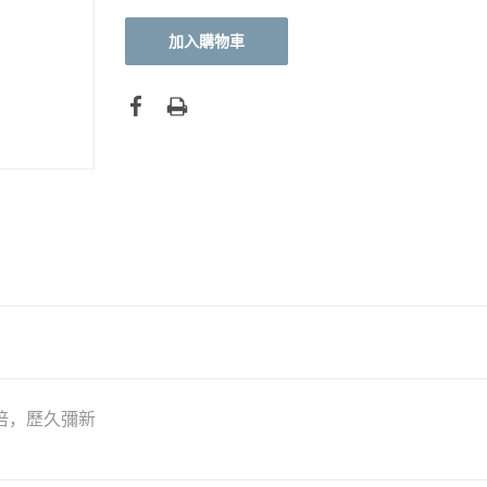
倍，歷久彌新